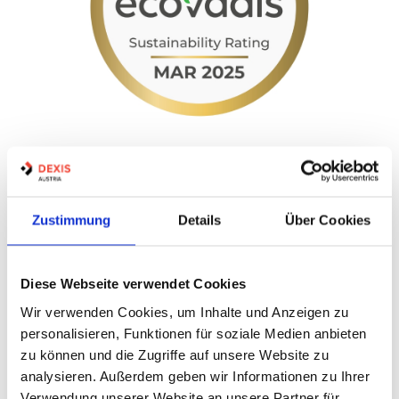
Im Jahr 2025 haben wir erstmals an der internationalen
Nachhaltigkeitsbewertung von EcoVadis teilgenommen –
und wurden auf Anhieb mit der Goldmedaille ausgezeichnet.
Zustimmung
Details
Über Cookies
Damit zählen wir zu den besten 5 % der weltweit bewerteten
Unternehmen unserer Branche innerhalb eines Jahres.
Diese Webseite verwendet Cookies
EcoVadis bewertet Unternehmen auf Basis ihrer Leistungen
Wir verwenden Cookies, um Inhalte und Anzeigen zu
in den Bereichen Umwelt, Arbeits- und Menschenrechte,
personalisieren, Funktionen für soziale Medien anbieten
Ethik sowie nachhaltige Beschaffung. Die Auszeichnung ist
ein bedeutender Meilenstein auf unserem Weg zu mehr
zu können und die Zugriffe auf unsere Website zu
Nachhaltigkeit und unterstreicht unser Engagement für
analysieren. Außerdem geben wir Informationen zu Ihrer
verantwortungsvolle Unternehmensführung und
Verwendung unserer Website an unsere Partner für