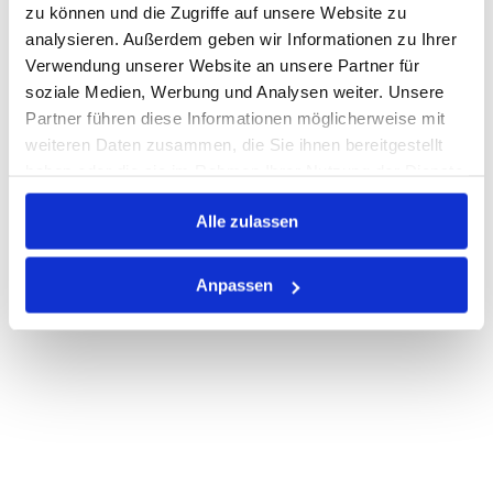
Nicht auf Lager
zu können und die Zugriffe auf unsere Website zu
Print
analysieren. Außerdem geben wir Informationen zu Ihrer
Verwendung unserer Website an unsere Partner für
soziale Medien, Werbung und Analysen weiter. Unsere
PRODUKTBESCHREIBUNG
Partner führen diese Informationen möglicherweise mit
weiteren Daten zusammen, die Sie ihnen bereitgestellt
ALLE SPEZIFIKATIONEN
haben oder die sie im Rahmen Ihrer Nutzung der Dienste
gesammelt haben.
VARIANTEN
Alle zulassen
Anpassen