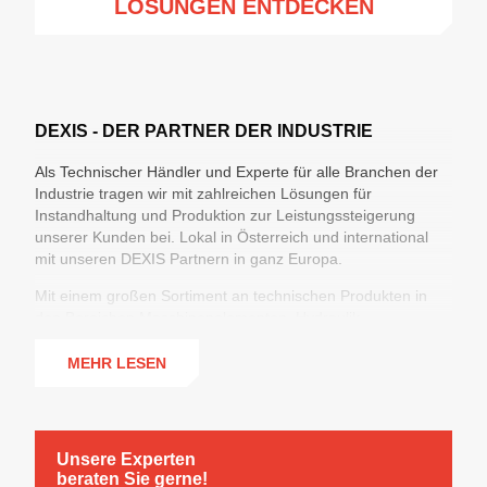
LÖSUNGEN ENTDECKEN
DEXIS - DER PARTNER DER INDUSTRIE
Als Technischer Händler und Experte für alle Branchen der
Industrie tragen wir mit zahlreichen Lösungen für
Instandhaltung und Produktion zur Leistungssteigerung
unserer Kunden bei. Lokal in Österreich und international
mit unseren DEXIS Partnern in ganz Europa.
Mit einem großen Sortiment an technischen Produkten in
den Bereichen Maschinenelementen, Hydraulik,
Industrieschläuchen & Armaturen, Arbeitsschutz,
Werkzeugen und Chemisch-Technischen Produkten sowie
MEHR LESEN
360°-Lösungen für die Optimierung der Supply Chain
erzielen wir maximale Versorgungssicherheit bei minimierten
Prozesskosten.
Unsere Experten
beraten Sie gerne!