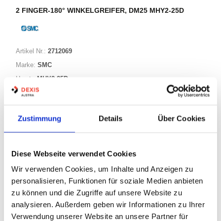
2 FINGER-180° WINKELGREIFER, DM25 MHY2-25D
Artikel Nr.:
2712069
Marke:
SMC
Herst.:
MHY2-25D
Bezeichnung:
MHY2-25D
Zustimmung
Details
Über Cookies
Warenkorb
STK
Diese Webseite verwendet Cookies
Nicht auf Lager
Wir verwenden Cookies, um Inhalte und Anzeigen zu
Print
personalisieren, Funktionen für soziale Medien anbieten
zu können und die Zugriffe auf unsere Website zu
PRODUKTBESCHREIBUNG
analysieren. Außerdem geben wir Informationen zu Ihrer
Verwendung unserer Website an unsere Partner für