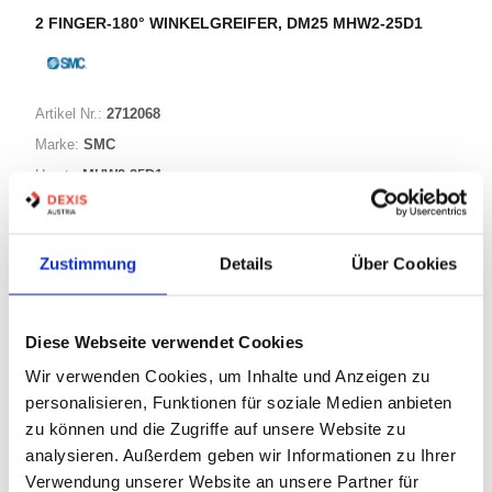
2 FINGER-180° WINKELGREIFER, DM25 MHW2-25D1
Artikel Nr.:
2712068
Marke:
SMC
Herst.:
MHW2-25D1
Bezeichnung:
MHW2-25D1
Zustimmung
Details
Über Cookies
Warenkorb
STK
Diese Webseite verwendet Cookies
Nicht auf Lager
Wir verwenden Cookies, um Inhalte und Anzeigen zu
Print
personalisieren, Funktionen für soziale Medien anbieten
zu können und die Zugriffe auf unsere Website zu
PRODUKTBESCHREIBUNG
analysieren. Außerdem geben wir Informationen zu Ihrer
Verwendung unserer Website an unsere Partner für