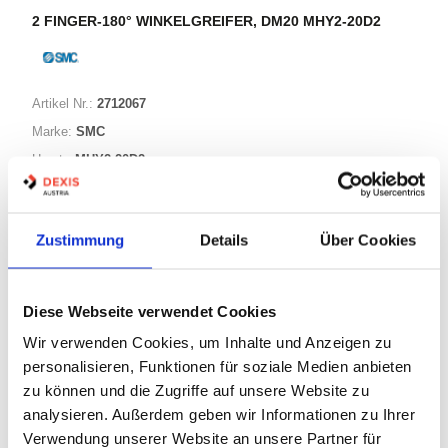
2 FINGER-180° WINKELGREIFER, DM20 MHY2-20D2
Artikel Nr.:
2712067
Marke:
SMC
Herst.:
MHY2-20D2
Bezeichnung:
MHY2-20D2
Zustimmung
Details
Über Cookies
Warenkorb
STK
Diese Webseite verwendet Cookies
Nicht auf Lager
Wir verwenden Cookies, um Inhalte und Anzeigen zu
Print
personalisieren, Funktionen für soziale Medien anbieten
zu können und die Zugriffe auf unsere Website zu
PRODUKTBESCHREIBUNG
analysieren. Außerdem geben wir Informationen zu Ihrer
Verwendung unserer Website an unsere Partner für