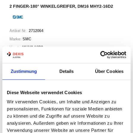
2 FINGER-180° WINKELGREIFER, DM16 MHY2-16D2
Artikel Nr.:
2712064
Marke:
SMC
Herst.:
MHY2-16D2
Bezeichnung:
MHY2-16D2
Zustimmung
Details
Über Cookies
Warenkorb
STK
Diese Webseite verwendet Cookies
Nicht auf Lager
Wir verwenden Cookies, um Inhalte und Anzeigen zu
Print
personalisieren, Funktionen für soziale Medien anbieten
zu können und die Zugriffe auf unsere Website zu
PRODUKTBESCHREIBUNG
analysieren. Außerdem geben wir Informationen zu Ihrer
Verwendung unserer Website an unsere Partner für