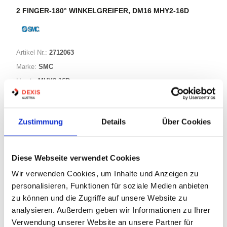
2 FINGER-180° WINKELGREIFER, DM16 MHY2-16D
Artikel Nr.:
2712063
Marke:
SMC
Herst.:
MHY2-16D
Bezeichnung:
MHY2-16D
Zustimmung
Details
Über Cookies
Warenkorb
STK
Diese Webseite verwendet Cookies
Nicht auf Lager
Wir verwenden Cookies, um Inhalte und Anzeigen zu
Print
personalisieren, Funktionen für soziale Medien anbieten
zu können und die Zugriffe auf unsere Website zu
PRODUKTBESCHREIBUNG
analysieren. Außerdem geben wir Informationen zu Ihrer
Verwendung unserer Website an unsere Partner für