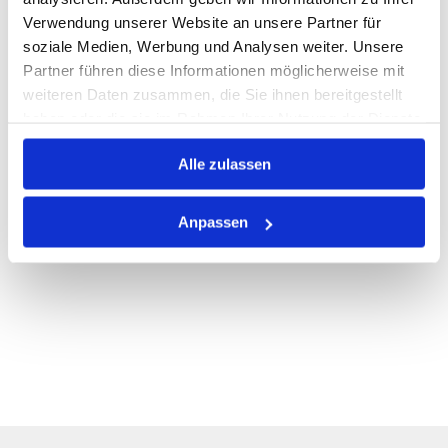
Verwendung unserer Website an unsere Partner für
PRODUKTBESCHREIBUNG
soziale Medien, Werbung und Analysen weiter. Unsere
Partner führen diese Informationen möglicherweise mit
ALLE SPEZIFIKATIONEN
weiteren Daten zusammen, die Sie ihnen bereitgestellt
VARIANTEN
haben oder die sie im Rahmen Ihrer Nutzung der Dienste
gesammelt haben.
Alle zulassen
Anpassen