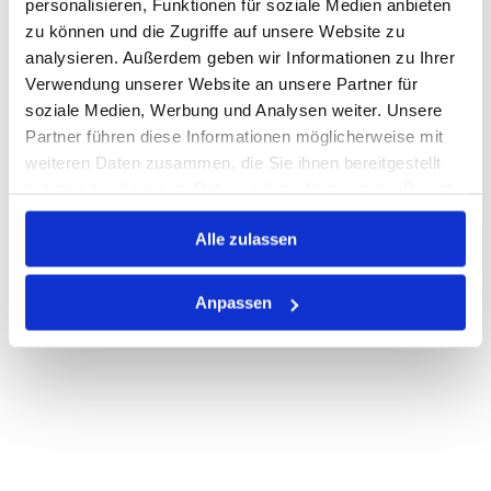
personalisieren, Funktionen für soziale Medien anbieten
zu können und die Zugriffe auf unsere Website zu
Nicht auf Lager
analysieren. Außerdem geben wir Informationen zu Ihrer
Print
Verwendung unserer Website an unsere Partner für
soziale Medien, Werbung und Analysen weiter. Unsere
Partner führen diese Informationen möglicherweise mit
PRODUKTBESCHREIBUNG
weiteren Daten zusammen, die Sie ihnen bereitgestellt
haben oder die sie im Rahmen Ihrer Nutzung der Dienste
ALLE SPEZIFIKATIONEN
gesammelt haben.
Alle zulassen
VARIANTEN
Anpassen