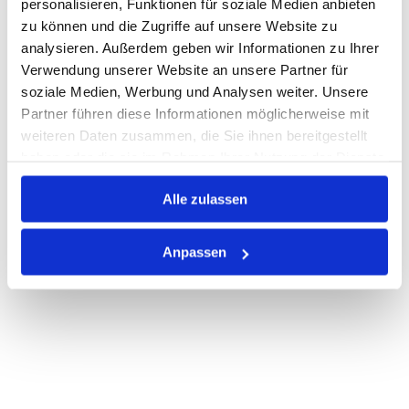
personalisieren, Funktionen für soziale Medien anbieten
zu können und die Zugriffe auf unsere Website zu
Nicht auf Lager
analysieren. Außerdem geben wir Informationen zu Ihrer
Print
Verwendung unserer Website an unsere Partner für
soziale Medien, Werbung und Analysen weiter. Unsere
Partner führen diese Informationen möglicherweise mit
PRODUKTBESCHREIBUNG
weiteren Daten zusammen, die Sie ihnen bereitgestellt
haben oder die sie im Rahmen Ihrer Nutzung der Dienste
ALLE SPEZIFIKATIONEN
gesammelt haben.
Alle zulassen
VARIANTEN
Anpassen