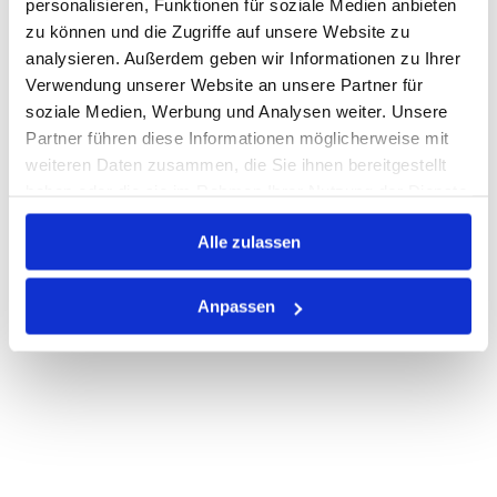
personalisieren, Funktionen für soziale Medien anbieten
zu können und die Zugriffe auf unsere Website zu
Nicht auf Lager
analysieren. Außerdem geben wir Informationen zu Ihrer
Print
Verwendung unserer Website an unsere Partner für
soziale Medien, Werbung und Analysen weiter. Unsere
Partner führen diese Informationen möglicherweise mit
PRODUKTBESCHREIBUNG
weiteren Daten zusammen, die Sie ihnen bereitgestellt
haben oder die sie im Rahmen Ihrer Nutzung der Dienste
ALLE SPEZIFIKATIONEN
gesammelt haben.
Alle zulassen
VARIANTEN
Anpassen