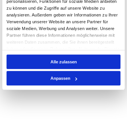
personalisieren, Funktionen für soziale Medien anbieten
zu können und die Zugriffe auf unsere Website zu
Nicht auf Lager
analysieren. Außerdem geben wir Informationen zu Ihrer
Print
Verwendung unserer Website an unsere Partner für
soziale Medien, Werbung und Analysen weiter. Unsere
Partner führen diese Informationen möglicherweise mit
PRODUKTBESCHREIBUNG
weiteren Daten zusammen, die Sie ihnen bereitgestellt
haben oder die sie im Rahmen Ihrer Nutzung der Dienste
ALLE SPEZIFIKATIONEN
gesammelt haben.
Alle zulassen
VARIANTEN
Anpassen