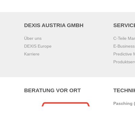
DEXIS AUSTRIA GMBH
SERVIC
Über uns
C-Teile M
DEXIS Europe
E-Busines
Karriere
Predictive
Produktser
BERATUNG VOR ORT
TECHNI
Pasching (
Brunn am 
Graz
Villach
Waidhofen 