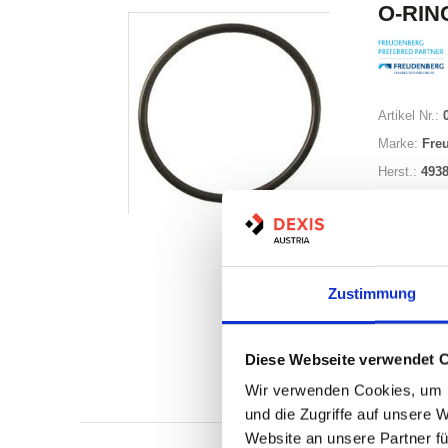
O-RING
Artikel Nr.:
Marke:
Fre
Herst.:
493
Zustimmung
Nicht a
Diese Webseite verwendet 
Print
Wir verwenden Cookies, um I
und die Zugriffe auf unsere 
Website an unsere Partner fü