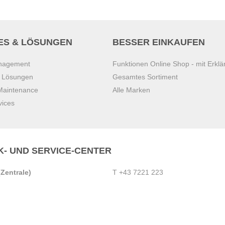
ES & LÖSUNGEN
BESSER EINKAUFEN
anagement
Funktionen Online Shop - mit Erklä
s Lösungen
Gesamtes Sortiment
 Maintenance
Alle Marken
vices
K- UND SERVICE-CENTER
Zentrale)
T
+43 7221 223
Gebirge
E
office.pasching@dexis.at
Hörschinger Straße 39
an der Ybbs
4061 Pasching