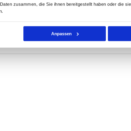
 Daten zusammen, die Sie ihnen bereitgestellt haben oder die s
ONEN
VARIANTEN
n.
r Dichtring mit kreisförmigem Querschnitt für die unterschiedli
Anpassen
rke definieren die Abmessungen.