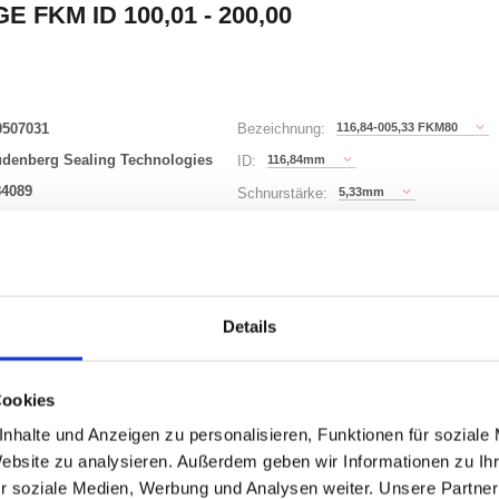
E FKM ID 100,01 - 200,00
0507031
116,84-005,33 FKM80
Bezeichnung:
udenberg Sealing Technologies
116,84mm
ID:
84089
5,33mm
Schnurstärke:
343 Varianten
Details
Waren
STK
uf Lager
Cookies
nhalte und Anzeigen zu personalisieren, Funktionen für soziale
Website zu analysieren. Außerdem geben wir Informationen zu I
r soziale Medien, Werbung und Analysen weiter. Unsere Partner