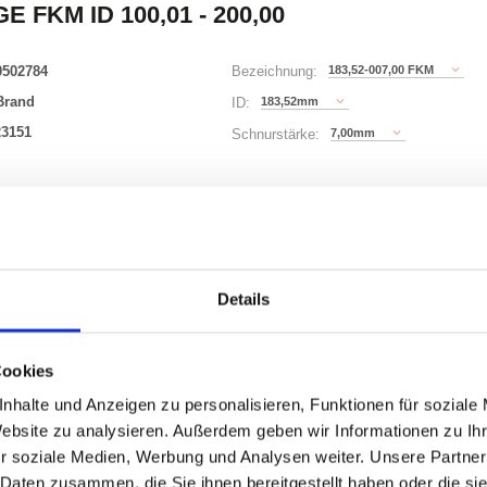
E FKM ID 100,01 - 200,00
0502784
183,52-007,00 FKM
Bezeichnung:
Brand
183,52mm
ID:
23151
7,00mm
Schnurstärke:
343 Varianten
Waren
STK
Details
er
nzeigen
Cookies
nhalte und Anzeigen zu personalisieren, Funktionen für soziale
Website zu analysieren. Außerdem geben wir Informationen zu I
r soziale Medien, Werbung und Analysen weiter. Unsere Partner
ONEN
VARIANTEN
 Daten zusammen, die Sie ihnen bereitgestellt haben oder die s