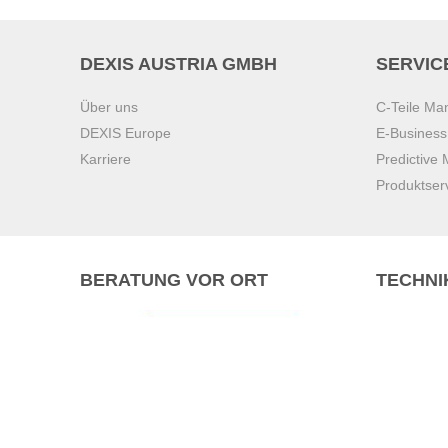
DEXIS AUSTRIA GMBH
SERVIC
Über uns
C-Teile M
DEXIS Europe
E-Busines
Karriere
Predictive
Produktser
BERATUNG VOR ORT
TECHNI
Pasching (
Brunn am 
Graz
Villach
Waidhofen 