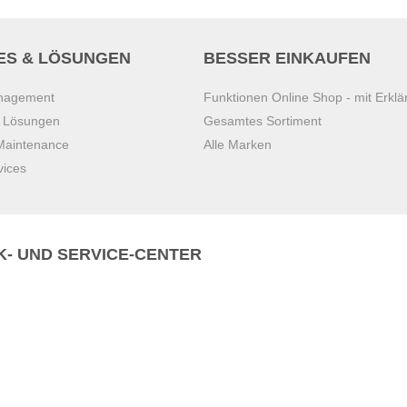
ES & LÖSUNGEN
BESSER EINKAUFEN
anagement
Funktionen Online Shop - mit Erklä
s Lösungen
Gesamtes Sortiment
 Maintenance
Alle Marken
vices
K- UND SERVICE-CENTER
Zentrale)
T
+43 7221 223
Gebirge
E
office.pasching@dexis.at
Hörschinger Straße 39
an der Ybbs
4061 Pasching