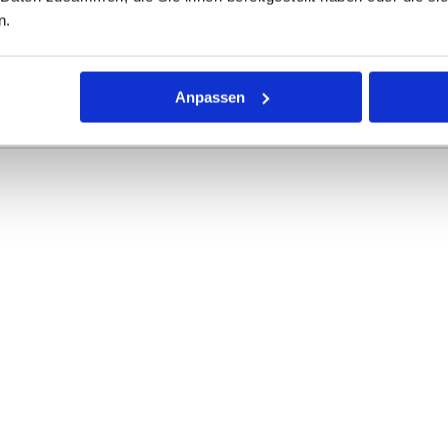
n.
r Dichtring mit kreisförmigem Querschnitt für die unterschiedli
rke definieren die Abmessungen.
Anpassen