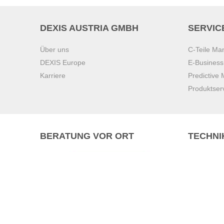
DEXIS AUSTRIA GMBH
SERVIC
Über uns
C-Teile M
DEXIS Europe
E-Busines
Karriere
Predictive
Produktser
BERATUNG VOR ORT
TECHNI
Pasching (
Brunn am 
Graz
Villach
Waidhofen 