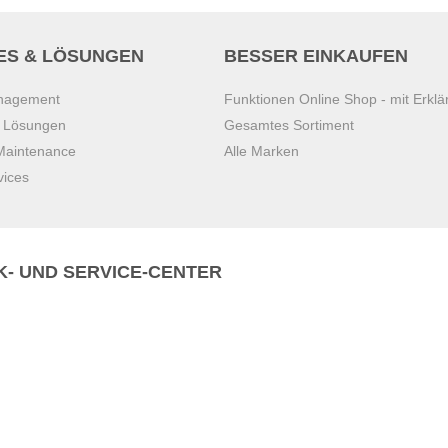
ES & LÖSUNGEN
BESSER EINKAUFEN
anagement
Funktionen Online Shop - mit Erklä
s Lösungen
Gesamtes Sortiment
 Maintenance
Alle Marken
vices
K- UND SERVICE-CENTER
Zentrale)
T
+43 7221 223
Gebirge
E
office.pasching@dexis.at
Hörschinger Straße 39
an der Ybbs
4061 Pasching