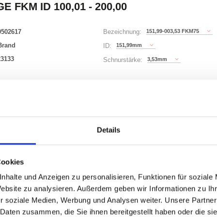
E FKM ID 100,01 - 200,00
0502617
151,99-003,53 FKM75
Bezeichnung:
Brand
151,99mm
ID:
23133
3,53mm
Schnurstärke:
343 Varianten
Waren
STK
Details
uf Lager
Cookies
nhalte und Anzeigen zu personalisieren, Funktionen für soziale
Website zu analysieren. Außerdem geben wir Informationen zu I
r soziale Medien, Werbung und Analysen weiter. Unsere Partner
ONEN
VARIANTEN
 Daten zusammen, die Sie ihnen bereitgestellt haben oder die s