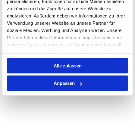
personalisieren, Funktionen für soziale Medien anbieten
zu können und die Zugriffe auf unsere Website zu
Nicht auf Lager
analysieren. Außerdem geben wir Informationen zu Ihrer
Print
Verwendung unserer Website an unsere Partner für
soziale Medien, Werbung und Analysen weiter. Unsere
Partner führen diese Informationen möglicherweise mit
PRODUKTBESCHREIBUNG
weiteren Daten zusammen, die Sie ihnen bereitgestellt
haben oder die sie im Rahmen Ihrer Nutzung der Dienste
ALLE SPEZIFIKATIONEN
gesammelt haben.
Alle zulassen
VARIANTEN
Anpassen